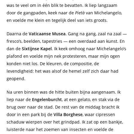
was te veel om in één blik te bevatten. Ik liep langzaam
door de gangpaden, keek naar de
Pietà
van Michelangelo,
en voelde me klein en tegelijk deel van iets groots.
Daarna de
Vaticaanse Musea
. Gang na gang, zaal na zaal —
fresco’s, beelden, tapestries — een overdaad aan kunst. En
dan de
Sixtijnse Kapel
. Ik keek omhoog naar Michelangelo’s
plafond en voelde mijn nek protesteren, maar mijn ogen
konden niet los. De kleuren, de compositie, de
levendigheid: het was alsof de hemel zelf zich daar had
geopend.
Na uren binnen was de hitte buiten bijna aangenaam. Ik
liep naar de
Engelenburcht
, at een gelato, en stak via de
brug over naar de stad. De rest van de middag bracht ik
door in een park bij de
Villa Borghese
, waar cipressen
schaduw wierpen over het grindpad. Ik zat op een bankje,
luisterde naar het zoemen van insecten en voelde de