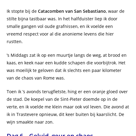
Ik stopte bij de
Catacomben van San Sebastiano
, waar de
stilte bijna tastbaar was. In het halfduister liep ik door
smalle gangen vol oude grafnissen, en ik voelde een
vreemd respect voor al die anonieme levens die hier
rustten.
’s Middags zat ik op een muurtje langs de weg, at brood en
kaas, en keek naar een kudde schapen die voorbijtrok. Het
was moeilijk te geloven dat ik slechts een paar kilometer
van de chaos van Rome was.
Toen ik ’s avonds terugfietste, hing er een oranje gloed over
de stad. De koepel van de Sint-Pieter doemde op in de
verte, en ik voelde me klein maar ook vol leven. Die avond at
ik in Trastevere opnieuw, dit keer buiten bij kaarslicht. De
wijn smaakte naar zon.
Dag 6 – Geluid, geur en chaos