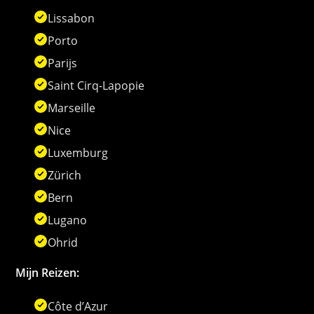
Lissabon
Porto
Parijs
Saint Cirq-Lapopie
Marseille
Nice
Luxemburg
Zürich
Bern
Lugano
Ohrid
Mijn Reizen:
Côte d’Azur