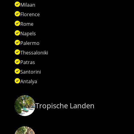
Milaan
Florence
Rome
Napels
Palermo
Thessaloniki
Patras
Santorini
Antalya
Tropische Landen