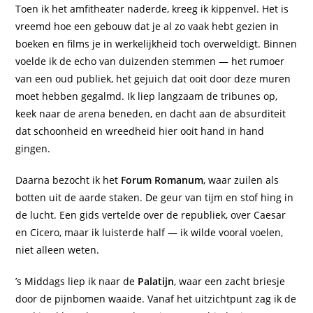
Toen ik het amfitheater naderde, kreeg ik kippenvel. Het is
vreemd hoe een gebouw dat je al zo vaak hebt gezien in
boeken en films je in werkelijkheid toch overweldigt. Binnen
voelde ik de echo van duizenden stemmen — het rumoer
van een oud publiek, het gejuich dat ooit door deze muren
moet hebben gegalmd. Ik liep langzaam de tribunes op,
keek naar de arena beneden, en dacht aan de absurditeit
dat schoonheid en wreedheid hier ooit hand in hand
gingen.
Daarna bezocht ik het
Forum Romanum
, waar zuilen als
botten uit de aarde staken. De geur van tijm en stof hing in
de lucht. Een gids vertelde over de republiek, over Caesar
en Cicero, maar ik luisterde half — ik wilde vooral voelen,
niet alleen weten.
’s Middags liep ik naar de
Palatijn
, waar een zacht briesje
door de pijnbomen waaide. Vanaf het uitzichtpunt zag ik de