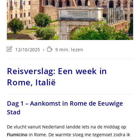
Laatste
Leestijd:
12/10/2025
9 min. lezen
wijziging
in
bericht:
Reisverslag: Een week in
Rome, Italië
Dag 1 – Aankomst in Rome de Eeuwige
Stad
De vlucht vanuit Nederland landde iets na de middag op
Fiumicino
in Rome. De warmte sloeg me tegemoet zodra ik