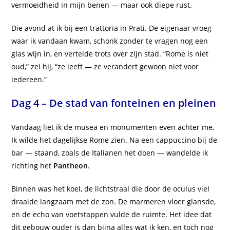
vermoeidheid in mijn benen — maar ook diepe rust.
Die avond at ik bij een trattoria in Prati. De eigenaar vroeg
waar ik vandaan kwam, schonk zonder te vragen nog een
glas wijn in, en vertelde trots over zijn stad. “Rome is niet
oud,” zei hij, “ze leeft — ze verandert gewoon niet voor
iedereen.”
Dag 4 – De stad van fonteinen en pleinen
Vandaag liet ik de musea en monumenten even achter me.
Ik wilde het dagelijkse Rome zien. Na een cappuccino bij de
bar — staand, zoals de Italianen het doen — wandelde ik
richting het
Pantheon
.
Binnen was het koel, de lichtstraal die door de oculus viel
draaide langzaam met de zon. De marmeren vloer glansde,
en de echo van voetstappen vulde de ruimte. Het idee dat
dit gebouw ouder is dan bijna alles wat ik ken, en toch nog