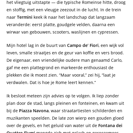
het vliegtuig uitstapte — die typische Romeinse hitte, droog
en stoffig, met een vleugje zeezout in de lucht. In de trein
naar
Termini
keek ik naar het landschap dat langzaam
veranderde: eerst platte, goudgele velden, daarna een
wirwar van gebouwen, scooters, waslijnen en cypressen.
Mijn hotel lag in de buurt van
Campo de’ Fiori
, een wijk vol
leven, smalle straatjes en de geur van koffie en vers brood.
De eigenaar, een vriendelijke oudere man genaamd Carlo,
gaf me een plattegrond en markeerde enthousiast de
plekken die ik moest zien. “Maar vooral,” zei hij, “laat je
verdwalen. Dat is hoe je Rome leert kennen.”
Ik besloot meteen zijn advies op te volgen. Ik liep zonder
plan door de stad, langs pleinen en fonteinen, en kwam uit
bij de
Piazza Navona
, waar straatartiesten schilderden en
muzikanten speelden. De late zon wierp een gouden gloed
over de gevels, en het geluid van water uit de
Fontana dei
Quattro Fiumi
mengde zich met gelach en geroezemoes.