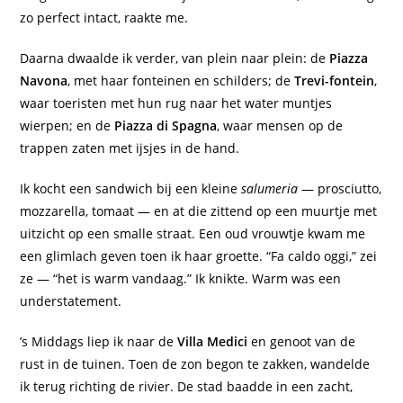
zo perfect intact, raakte me.
Daarna dwaalde ik verder, van plein naar plein: de
Piazza
Navona
, met haar fonteinen en schilders; de
Trevi-fontein
,
waar toeristen met hun rug naar het water muntjes
wierpen; en de
Piazza di Spagna
, waar mensen op de
trappen zaten met ijsjes in de hand.
Ik kocht een sandwich bij een kleine
salumeria
— prosciutto,
mozzarella, tomaat — en at die zittend op een muurtje met
uitzicht op een smalle straat. Een oud vrouwtje kwam me
een glimlach geven toen ik haar groette. “Fa caldo oggi,” zei
ze — “het is warm vandaag.” Ik knikte. Warm was een
understatement.
’s Middags liep ik naar de
Villa Medici
en genoot van de
rust in de tuinen. Toen de zon begon te zakken, wandelde
ik terug richting de rivier. De stad baadde in een zacht,