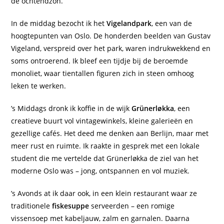
de ochtendzon.
In de middag bezocht ik het
Vigelandpark
, een van de
hoogtepunten van Oslo. De honderden beelden van Gustav
Vigeland, verspreid over het park, waren indrukwekkend en
soms ontroerend. Ik bleef een tijdje bij de beroemde
monoliet, waar tientallen figuren zich in steen omhoog
leken te werken.
’s Middags dronk ik koffie in de wijk
Grünerløkka
, een
creatieve buurt vol vintagewinkels, kleine galerieën en
gezellige cafés. Het deed me denken aan Berlijn, maar met
meer rust en ruimte. Ik raakte in gesprek met een lokale
student die me vertelde dat Grünerløkka de ziel van het
moderne Oslo was – jong, ontspannen en vol muziek.
’s Avonds at ik daar ook, in een klein restaurant waar ze
traditionele
fiskesuppe
serveerden – een romige
vissensoep met kabeljauw, zalm en garnalen. Daarna