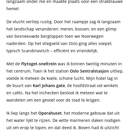
langzaam onder me en maakte plaats voor een strakblauwe
hemel.
De vlucht verliep rustig. Door het raampje zag ik langzaam
het landschap veranderen: meren, bossen, en een glimp
van besneeuwde bergtoppen toen we Noorwegen
naderden. Op het vliegveld van Oslo ging alles soepel;
typisch Scandinavisch – efficiënt en vriendelijk.
Met de
Flytoget-sneltrein
was ik binnen twintig minuten in
het centrum. Toen ik het station
Oslo Sentralstasjon
uitliep,
voelde ik meteen de koele, schone lucht. Mijn hotel lag in
de buurt van
Karl Johans gate
, de hoofdstraat vol winkels
en cafés. Na het inchecken besloot ik meteen wat te
wandelen om een gevoel voor de stad te krijgen.
Ik liep langs het
Operahuset
, het moderne gebouw dat uit
het water lijkt te rijzen. De witte marmeren daken nodigen
uit om erop te lopen, en dat deed ik. Boven had ik uitzicht