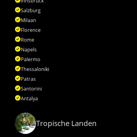
Innsbruck
Salzburg
Milaan
Florence
Rome
Napels
Palermo
Thessaloniki
Patras
Santorini
Antalya
Tropische Landen