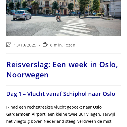
Laatste
Leestijd:
13/10/2025
8 min. lezen
wijziging
in
bericht:
Reisverslag: Een week in Oslo,
Noorwegen
Dag 1 – Vlucht vanaf Schiphol naar Oslo
Ik had een rechtstreekse vlucht geboekt naar
Oslo
Gardermoen Airport
, een kleine twee uur vliegen. Terwijl
het vliegtuig boven Nederland steeg, verdween de mist