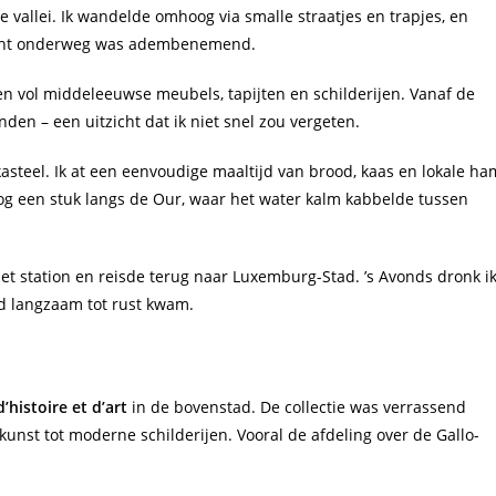
 de vallei. Ik wandelde omhoog via smalle straatjes en trapjes, en
tzicht onderweg was adembenemend.
en vol middeleeuwse meubels, tapijten en schilderijen. Vanaf de
nden – een uitzicht dat ik niet snel zou vergeten.
kasteel. Ik at een eenvoudige maaltijd van brood, kaas en lokale ha
nog een stuk langs de Our, waar het water kalm kabbelde tussen
t station en reisde terug naar Luxemburg-Stad. ’s Avonds dronk i
tad langzaam tot rust kwam.
’histoire et d’art
in de bovenstad. De collectie was verrassend
nst tot moderne schilderijen. Vooral de afdeling over de Gallo-