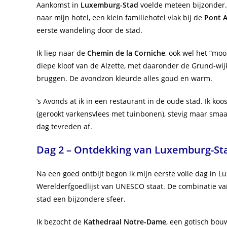
Aankomst in
Luxemburg-Stad
voelde meteen bijzonder. H
naar mijn hotel, een klein familiehotel vlak bij de
Pont 
eerste wandeling door de stad.
Ik liep naar de
Chemin de la Corniche
, ook wel het “moo
diepe kloof van de Alzette, met daaronder de Grund-wij
bruggen. De avondzon kleurde alles goud en warm.
’s Avonds at ik in een restaurant in de oude stad. Ik ko
(gerookt varkensvlees met tuinbonen), stevig maar smaak
dag tevreden af.
Dag 2 – Ontdekking van Luxemburg-St
Na een goed ontbijt begon ik mijn eerste volle dag in
Werelderfgoedlijst van UNESCO staat. De combinatie va
stad een bijzondere sfeer.
Ik bezocht de
Kathedraal Notre-Dame
, een gotisch bo