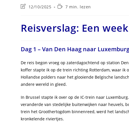
Laatste
Leestijd:
12/10/2025
7 min. lezen
wijziging
in
bericht:
Reisverslag: Een wee
Dag 1 – Van Den Haag naar Luxemburg 
De reis begon vroeg op zaterdagochtend op station Den
koffer stapte ik op de trein richting Rotterdam, waar ik
Hollandse polders naar het glooiende Belgische landsc
andere wereld in gleed.
In Brussel stapte ik over op de IC-trein naar Luxemburg. 
veranderde van stedelijke buitenwijken naar heuvels, 
trein het Groothertogdom binnenreed, werd het landsch
kronkelende riviertjes.