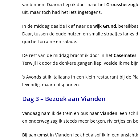
vanbinnen. Daarna liep ik door naar het
Groussherzogle
uit, maar toch had het iets ingetogens.
In de middag daalde ik af naar de
wijk Grund
, bereikba
Daar, tussen de oude huizen en smalle straatjes langs de
quiche Lorraine en salade.
De rest van de middag bracht ik door in het
Casemates 
Terwijl ik door de donkere gangen liep, voelde ik me bi
’s Avonds at ik Italiaans in een klein restaurant bij de
levendig, maar ontspannen.
Dag 3 – Bezoek aan Vianden
Vandaag nam ik de trein en bus naar
Vianden
, een sch
en onderweg zag ik steeds meer bergen, riviertjes en b
Bij aankomst in Vianden leek het alsof ik in een ansich