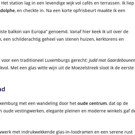
et station lag in een levendige wijk vol cafés en terrassen. Ik liep
Adolphe
, en checkte in. Na een korte opfrisbeurt maakte ik een
iste balkon van Europa” genoemd. Vanaf hier keek ik uit over de
k, een schilderachtig geheel van stenen huizen, kerktorens en
os voor een traditioneel Luxemburgs gerecht:
Judd mat Gaardeboune
vol. Met een glas witte wijn uit de Moezelstreek sloot ik de eerste
ad
 Luxemburg met een wandeling door het
oude centrum
, dat op de
n oude vestingwerken, elegante pleinen en moderne winkels gaf d
uwwerk met indrukwekkende glas-in-loodramen en een serene rust