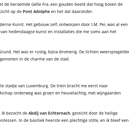
et de beroemde Gëlle Fra, een gouden beeld dat hoog boven de
tzicht op de
Pont Adolphe
en het dal daaronder.
erne Kunst. Het gebouw zelf, ontworpen door I.M. Pei, was al een
x van hedendaagse kunst en installaties die me soms aan het
 Grund. Het was er rustig, bijna dromerig. De lichten weerspiegelde
opgenomen in de charme van de stad.
e stadje van Luxemburg. De trein bracht me eerst naar
andschap onderweg was groen en heuvelachtig, met wijngaarden
. Ik bezocht de
Abdij van Echternach
, gesticht door de heilige
lessen. In de basiliek heerste een plechtige stilte, en ik bleef een