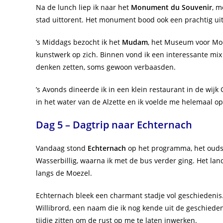
Na de lunch liep ik naar het
Monument du Souvenir
, m
stad uittorent. Het monument bood ook een prachtig ui
’s Middags bezocht ik het
Mudam
, het Museum voor Mod
kunstwerk op zich. Binnen vond ik een interessante mi
denken zetten, soms gewoon verbaasden.
’s Avonds dineerde ik in een klein restaurant in de wijk
in het water van de Alzette en ik voelde me helemaal 
Dag 5 – Dagtrip naar Echternach
Vandaag stond
Echternach
op het programma, het oudst
Wasserbillig, waarna ik met de bus verder ging. Het l
langs de Moezel.
Echternach bleek een charmant stadje vol geschiedenis
Willibrord, een naam die ik nog kende uit de geschiedenis
tijdje zitten om de rust op me te laten inwerken.