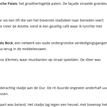
che Palais
, het groothertogelijk paleis. De façade straalde grande
ar via een lift die van het bovenste stadsdeel naar beneden voert.
 rivier de Alzette, vond ik een gezellig café waar ik lunchte met
du Bock
, een netwerk van oude ondergrondse verdedigingsgangen
jna terug in de middeleeuwen.
 Place d’Armes, waar muzikanten op straat speelden. De sfeer was
ilderachtig stadje aan de Our. De rit duurde ongeveer anderhalf uu
ossen.
tkaart was beland. Het stadje lag tegen een heuvel, met bovenop he