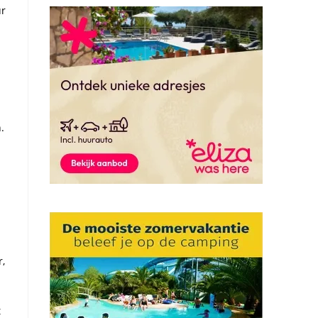
ur
.
r,
t