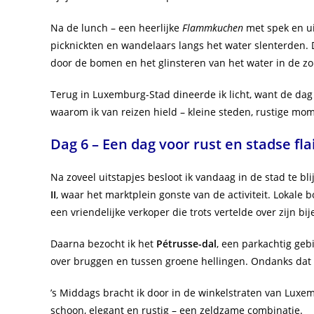
Na de lunch – een heerlijke
Flammkuchen
met spek en ui
picknickten en wandelaars langs het water slenterden.
door de bomen en het glinsteren van het water in de zo
Terug in Luxemburg-Stad dineerde ik licht, want de dag
waarom ik van reizen hield – kleine steden, rustige m
Dag 6 – Een dag voor rust en stadse fla
Na zoveel uitstapjes besloot ik vandaag in de stad te bl
II
, waar het marktplein gonste van de activiteit. Lokale
een vriendelijke verkoper die trots vertelde over zijn bi
Daarna bezocht ik het
Pétrusse-dal
, een parkachtig gebi
over bruggen en tussen groene hellingen. Ondanks dat ik
’s Middags bracht ik door in de winkelstraten van Lux
schoon, elegant en rustig – een zeldzame combinatie.