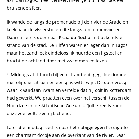
aan dan Lagos: meer verkeer, meer geluid, maar ook een
bruisende sfeer.
Ik wandelde langs de promenade bij de rivier de Arade en
keek naar de vissersboten die langzaam binnenvoeren.
Daarna liep ik door naar
Praia da Rocha
, het bekendste
strand van de stad. De kliffen waren er lager dan in Lagos,
maar het zand leek eindeloos. Ik huurde een ligstoel en
bracht de ochtend door met zwemmen en lezen.
’s Middags at ik lunch bij een strandtent: gegrilde dorade
met olijfolie, citroen en een glas witte wijn. De ober vroeg
waar ik vandaan kwam en vertelde dat hij ooit in Rotterdam
had gewerkt. We praatten even over het verschil tussen de
Noordzee en de Atlantische Oceaan – “Jullie zee is koud,
onze zee leeft,” zei hij lachend.
Later die middag reed ik naar het nabijgelegen Ferragudo,
een charmant dorpje aan de overkant van de rivier. Daar