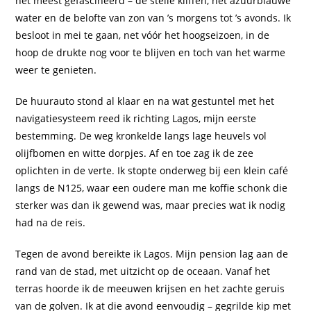
het meest gefascineerd – de steile kliffen, het azuurblauwe
water en de belofte van zon van ’s morgens tot ’s avonds. Ik
besloot in mei te gaan, net vóór het hoogseizoen, in de
hoop de drukte nog voor te blijven en toch van het warme
weer te genieten.
De huurauto stond al klaar en na wat gestuntel met het
navigatiesysteem reed ik richting Lagos, mijn eerste
bestemming. De weg kronkelde langs lage heuvels vol
olijfbomen en witte dorpjes. Af en toe zag ik de zee
oplichten in de verte. Ik stopte onderweg bij een klein café
langs de N125, waar een oudere man me koffie schonk die
sterker was dan ik gewend was, maar precies wat ik nodig
had na de reis.
Tegen de avond bereikte ik Lagos. Mijn pension lag aan de
rand van de stad, met uitzicht op de oceaan. Vanaf het
terras hoorde ik de meeuwen krijsen en het zachte geruis
van de golven. Ik at die avond eenvoudig – gegrilde kip met