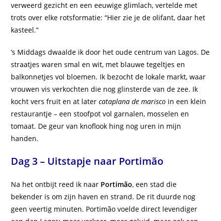
verweerd gezicht en een eeuwige glimlach, vertelde met
trots over elke rotsformatie: “Hier zie je de olifant, daar het
kasteel.”
’s Middags dwaalde ik door het oude centrum van Lagos. De
straatjes waren smal en wit, met blauwe tegeltjes en
balkonnetjes vol bloemen. Ik bezocht de lokale markt, waar
vrouwen vis verkochten die nog glinsterde van de zee. Ik
kocht vers fruit en at later
cataplana de marisco
in een klein
restaurantje – een stoofpot vol garnalen, mosselen en
tomaat. De geur van knoflook hing nog uren in mijn
handen.
Dag 3 – Uitstapje naar Portimão
Na het ontbijt reed ik naar
Portimão
, een stad die
bekender is om zijn haven en strand. De rit duurde nog
geen veertig minuten. Portimão voelde direct levendiger