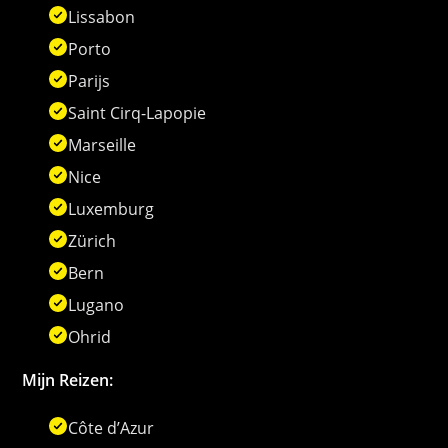
Lissabon
Porto
Parijs
Saint Cirq-Lapopie
Marseille
Nice
Luxemburg
Zürich
Bern
Lugano
Ohrid
Mijn Reizen:
Côte d’Azur