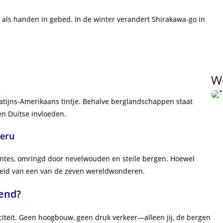
n als handen in gebed. In de winter verandert Shirakawa-go in
We
atijns-Amerikaans tintje. Behalve berglandschappen staat
en Duitse invloeden.
Peru
entes, omringd door nevelwouden en steile bergen. Hoewel
ijheid van een van de zeven wereldwonderen.
end?
iciteit. Geen hoogbouw, geen druk verkeer—alleen jij, de bergen