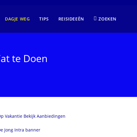
DAGJE WEG
TIPS
REISIDEEËN
ZOEKEN
at te Doen