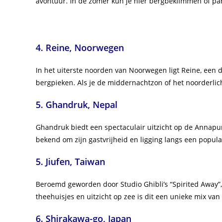
avontuur. In de zomer kun je hier bergbeklimmen of par
4. Reine, Noorwegen
In het uiterste noorden van Noorwegen ligt Reine, een
bergpieken. Als je de middernachtzon of het noorderlic
5. Ghandruk, Nepal
Ghandruk biedt een spectaculair uitzicht op de Annap
bekend om zijn gastvrijheid en ligging langs een popula
5. Jiufen, Taiwan
Beroemd geworden door Studio Ghibli’s “Spirited Away”, v
theehuisjes en uitzicht op zee is dit een unieke mix van
6. Shirakawa-go, Japan