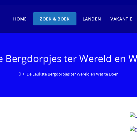
HOME
ZOEK & BOEK
LANDEN
VAKANTIE
e Bergdorpjes ter Wereld en W
>
De Leukste Bergdorpjes ter Wereld en Wat te Doen