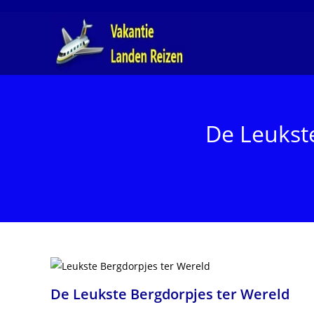
Ga
naar
inhoud
De Leukst
De Leukste Bergdorpjes ter Wereld