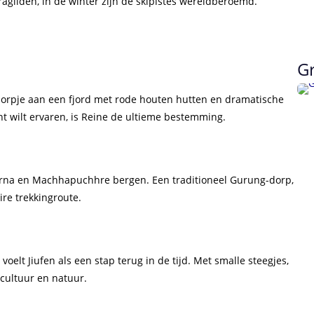
agliden, in de winter zijn de skipistes wereldberoemd.
Gr
 dorpje aan een fjord met rode houten hutten en dramatische
ht wilt ervaren, is Reine de ultieme bestemming.
urna en Machhapuchhre bergen. Een traditioneel Gurung-dorp,
ire trekkingroute.
oelt Jiufen als een stap terug in de tijd. Met smalle steegjes,
 cultuur en natuur.