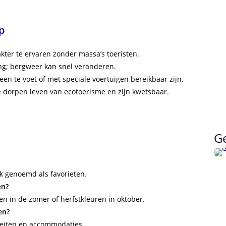
p
kter te ervaren zonder massa’s toeristen.
g; bergweer kan snel veranderen.
een te voet of met speciale voertuigen bereikbaar zijn.
e dorpen leven van ecotoerisme en zijn kwetsbaar.
Ge
ak genoemd als favorieten.
en?
en in de zomer of herfstkleuren in oktober.
en?
iteiten en accommodaties.