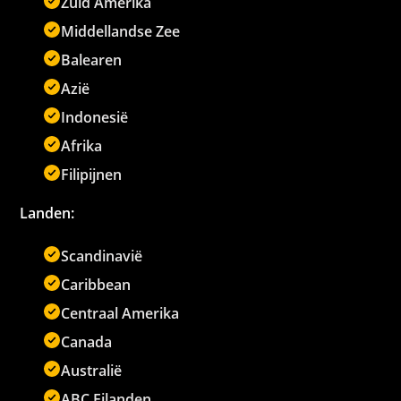
Zuid Amerika
Middellandse Zee
Balearen
Azië
Indonesië
Afrika
Filipijnen
Landen:
Scandinavië
Caribbean
Centraal Amerika
Canada
Australië
ABC Eilanden