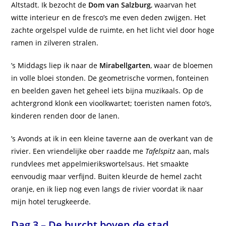
Altstadt. Ik bezocht de
Dom van Salzburg
, waarvan het
witte interieur en de fresco’s me even deden zwijgen. Het
zachte orgelspel vulde de ruimte, en het licht viel door hoge
ramen in zilveren stralen.
’s Middags liep ik naar de
Mirabellgarten
, waar de bloemen
in volle bloei stonden. De geometrische vormen, fonteinen
en beelden gaven het geheel iets bijna muzikaals. Op de
achtergrond klonk een vioolkwartet; toeristen namen foto’s,
kinderen renden door de lanen.
’s Avonds at ik in een kleine taverne aan de overkant van de
rivier. Een vriendelijke ober raadde me
Tafelspitz
aan, mals
rundvlees met appelmierikswortelsaus. Het smaakte
eenvoudig maar verfijnd. Buiten kleurde de hemel zacht
oranje, en ik liep nog even langs de rivier voordat ik naar
mijn hotel terugkeerde.
Dag 3 – De burcht boven de stad