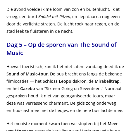
Die avond voelde ik me loom van zon en buitenlucht. Ik at
vroeg, een bord
Knödel mit Pilzen
, en liep daarna nog even
door de verlichte straten. De lucht rook naar regen, en de
stad leek te fluisteren in de nacht.
Dag 5 – Op de sporen van The Sound of
Music
Hoewel toeristisch, kon ik het niet laten: vandaag deed ik de
Sound of Music-tour
. De bus bracht ons langs de bekende
filmlocaties — het
Schloss Leopoldskron
, de
Mirabelltrap
,
en het
Gazebo
van “Sixteen Going on Seventeen.” Normaal
gesproken houd ik niet van georganiseerde tours, maar
deze was verrassend charmant. De gids zong onderweg
enthousiast mee met de liedjes, en de hele bus lachte mee.
Het mooiste moment kwam toen we stopten bij het
Meer
van Mondsee
, waar de kerk ligt waar Maria trouwde in de