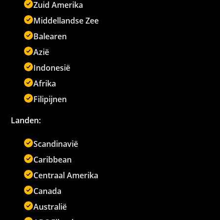
Zuid Amerika
Middellandse Zee
Balearen
Azië
Indonesië
Afrika
Filipijnen
Landen:
Scandinavië
Caribbean
Centraal Amerika
Canada
Australië