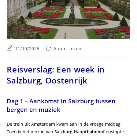
Laatste
Leestijd:
11/10/2025
8 min. lezen
wijziging
in
bericht:
Reisverslag: Een week in
Salzburg, Oostenrijk
Dag 1 – Aankomst in Salzburg tussen
bergen en muziek
De trein uit Amsterdam kwam aan in de vroege middag.
Toen ik het perron van
Salzburg Hauptbahnhof
opstapte,