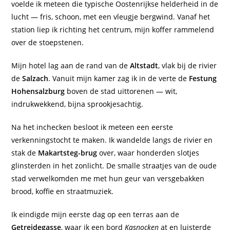
voelde ik meteen die typische Oostenrijkse helderheid in de
lucht — fris, schoon, met een vleugje bergwind. Vanaf het
station liep ik richting het centrum, mijn koffer rammelend
over de stoepstenen.
Mijn hotel lag aan de rand van de
Altstadt
, vlak bij de rivier
de
Salzach
. Vanuit mijn kamer zag ik in de verte de
Festung
Hohensalzburg
boven de stad uittorenen — wit,
indrukwekkend, bijna sprookjesachtig.
Na het inchecken besloot ik meteen een eerste
verkenningstocht te maken. Ik wandelde langs de rivier en
stak de
Makartsteg-brug
over, waar honderden slotjes
glinsterden in het zonlicht. De smalle straatjes van de oude
stad verwelkomden me met hun geur van versgebakken
brood, koffie en straatmuziek.
Ik eindigde mijn eerste dag op een terras aan de
Getreidegasse
, waar ik een bord
Kasnocken
at en luisterde