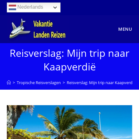
Ga
Nederlands
naar
inhoud
MENU
Reisverslag: Mijn trip naar
Kaapverdië
>
Tropische Reisverslagen
>
Reisverslag: Mijn trip naar Kaapverdië