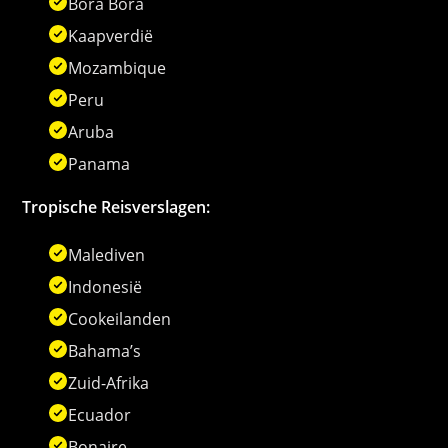
Bora Bora
Kaapverdië
Mozambique
Peru
Aruba
Panama
Tropische Reisverslagen:
Malediven
Indonesië
Cookeilanden
Bahama’s
Zuid-Afrika
Ecuador
Bonaire