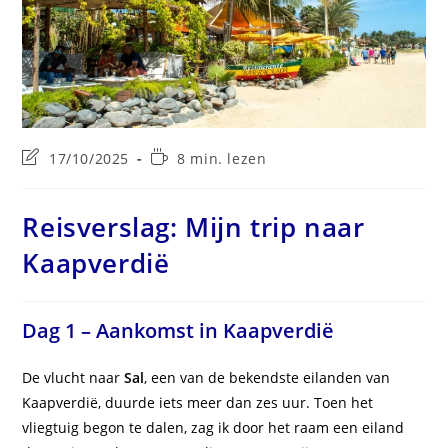
Laatste
Leestijd:
17/10/2025
8 min. lezen
wijziging
in
bericht:
Reisverslag: Mijn trip naar
Kaapverdië
Dag 1 – Aankomst in Kaapverdië
De vlucht naar
Sal
, een van de bekendste eilanden van
Kaapverdië, duurde iets meer dan zes uur. Toen het
vliegtuig begon te dalen, zag ik door het raam een eiland