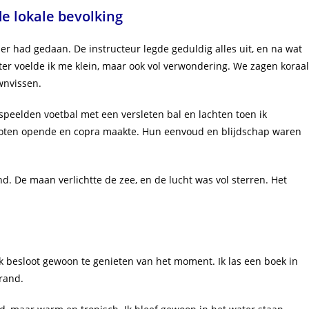
e lokale bevolking
der had gedaan. De instructeur legde geduldig alles uit, en na wat
ter voelde ik me klein, maar ook vol verwondering. We zagen koraal
ownvissen.
speelden voetbal met een versleten bal en lachten toen ik
noten opende en copra maakte. Hun eenvoud en blijdschap waren
nd. De maan verlichtte de zee, en de lucht was vol sterren. Het
k besloot gewoon te genieten van het moment. Ik las een boek in
rand.