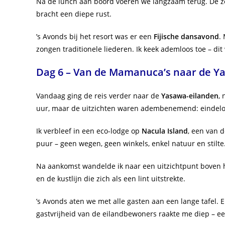
Na de lunch aan boord voeren we langzaam terug. De zon
bracht een diepe rust.
’s Avonds bij het resort was er een
Fijische dansavond
.
zongen traditionele liederen. Ik keek ademloos toe – di
Dag 6 – Van de Mamanuca’s naar de Y
Vandaag ging de reis verder naar de
Yasawa-eilanden
,
uur, maar de uitzichten waren adembenemend: eindeloz
Ik verbleef in een eco-lodge op
Nacula Island
, een van 
puur – geen wegen, geen winkels, enkel natuur en stilte
Na aankomst wandelde ik naar een uitzichtpunt boven he
en de kustlijn die zich als een lint uitstrekte.
’s Avonds aten we met alle gasten aan een lange tafel.
gastvrijheid van de eilandbewoners raakte me diep – e