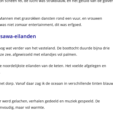
 scheen fel, de lucht was strakblauw, en het geluid van de golve
 Mannen met grasrokken dansten rond een vuur, en vrouwen
t was niet zomaar entertainment, dit was erfgoed.
asawa-eilanden
 nog wat verder van het vasteland. De boottocht duurde bijna drie
e zee, afgewisseld met eilandjes vol palmen.
de noordelijkste eilanden van de keten. Het voelde afgelegen en
.
t dorp. Vanaf daar zag ik de oceaan in verschillende tinten blau
 Er werd gelachen, verhalen gedeeld en muziek gespeeld. De
envoudig, maar vol warmte.