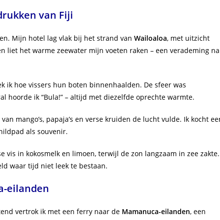
drukken van Fiji
en. Mijn hotel lag vlak bij het strand van
Wailoaloa
, met uitzicht
d en liet het warme zeewater mijn voeten raken – een verademing na
eek ik hoe vissers hun boten binnenhaalden. De sfeer was
l hoorde ik “Bula!” – altijd met diezelfde oprechte warmte.
 van mango’s, papaja’s en verse kruiden de lucht vulde. Ik kocht ee
ildpad als souvenir.
se vis in kokosmelk en limoen, terwijl de zon langzaam in zee zakte.
d waar tijd niet leek te bestaan.
a-eilanden
end vertrok ik met een ferry naar de
Mamanuca-eilanden
, een