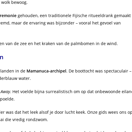
n wolk bewoog.
eremonie
gehouden, een traditionele Fijische ritueeldrank gemaakt
emd, maar de ervaring was bijzonder – vooral het gevoel van
uisen van de zee en het kraken van de palmbomen in de wind.
en
ilanden in de
Mamanuca-archipel
. De boottocht was spectaculair –
derblauw water.
 Away
. Het voelde bijna surrealistisch om op dat onbewoonde eila
spoelde.
er was dat het leek alsof je door lucht keek. Onze gids wees ons o
haai die vredig rondzwom.