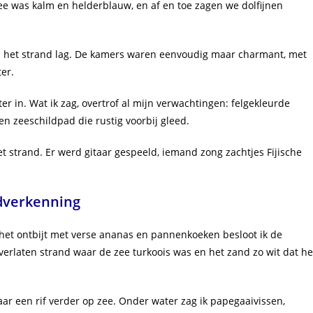
zee was kalm en helderblauw, en af en toe zagen we dolfijnen
an het strand lag. De kamers waren eenvoudig maar charmant, met
er.
er in. Wat ik zag, overtrof al mijn verwachtingen: felgekleurde
een zeeschildpad die rustig voorbij gleed.
et strand. Er werd gitaar gespeeld, iemand zong zachtjes Fijische
dverkenning
 het ontbijt met verse ananas en pannenkoeken besloot ik de
verlaten strand waar de zee turkoois was en het zand zo wit dat he
ar een rif verder op zee. Onder water zag ik papegaaivissen,