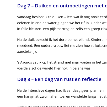
Dag 7 – Duiken en ontmoetingen met d
Vandaag besloot ik te duiken – iets wat ik nog nooit eer
oefenen in ondiep water gingen we het rif in. Onder wa
in felle kleuren, een pijlstaartrog en zelfs een groep cl
Na de duik bezocht ik het dorp op het eiland. Kinderen 
meedeed. Een oudere vrouw liet me zien hoe ze kokos
aanstekelijk.
’s Avonds zat ik op het strand met mijn voeten in het za
voelde alsof de wereld hier nog in balans was.
Dag 8 – Een dag van rust en reflectie
Na de intensieve dagen had ik vandaag geen plannen. I
een hangmat, zwom af en toe, en wandelde langs het st