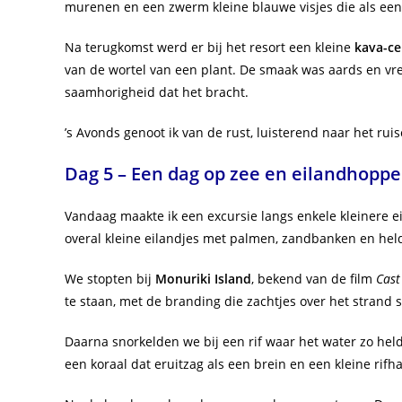
murenen en een zwerm kleine blauwe visjes die als ee
Na terugkomst werd er bij het resort een kleine
kava-c
van de wortel van een plant. De smaak was aards en vre
saamhorigheid dat het bracht.
’s Avonds genoot ik van de rust, luisterend naar het r
Dag 5 – Een dag op zee en eilandhopp
Vandaag maakte ik een excursie langs enkele kleinere e
overal kleine eilandjes met palmen, zandbanken en hel
We stopten bij
Monuriki Island
, bekend van de film
Cast
te staan, met de branding die zachtjes over het strand 
Daarna snorkelden we bij een rif waar het water zo held
een koraal dat eruitzag als een brein en een kleine rif