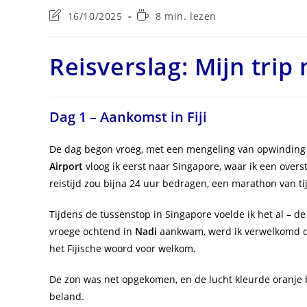
Laatste
Leestijd:
16/10/2025
8 min. lezen
wijziging
in
bericht:
Reisverslag: Mijn trip n
Dag 1 – Aankomst in Fiji
De dag begon vroeg, met een mengeling van opwinding e
Airport
vloog ik eerst naar Singapore, waar ik een overst
reistijd zou bijna 24 uur bedragen, een marathon van ti
Tijdens de tussenstop in Singapore voelde ik het al – de
vroege ochtend in
Nadi
aankwam, werd ik verwelkomd do
het Fijische woord voor welkom.
De zon was net opgekomen, en de lucht kleurde oranje b
beland.