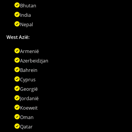
Bhutan
India
Nepal
West Azië:
Armenië
Azerbeidzjan
Bahrein
Cyprus
Georgië
Jordanië
Koeweit
Oman
Qatar