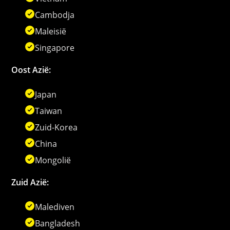
Cambodja
Maleisië
Singapore
Oost Azië:
Japan
Taiwan
Zuid-Korea
China
Mongolië
Zuid Azië:
Malediven
Bangladesh