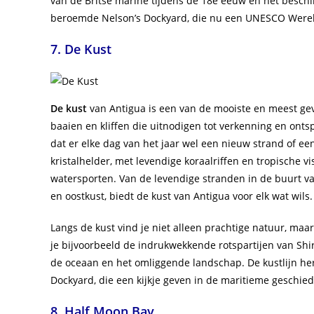
van de Britse marine tijdens de 18e eeuw en het besch
beroemde Nelson’s Dockyard, die nu een UNESCO Wereld
7. De Kust
De kust
van Antigua is een van de mooiste en meest ge
baaien en kliffen die uitnodigen tot verkenning en onts
dat er elke dag van het jaar wel een nieuw strand of ee
kristalhelder, met levendige koraalriffen en tropische v
watersporten. Van de levendige stranden in de buurt van
en oostkust, biedt de kust van Antigua voor elk wat wils.
Langs de kust vind je niet alleen prachtige natuur, maa
je bijvoorbeeld de indrukwekkende rotspartijen van Shi
de oceaan en het omliggende landschap. De kustlijn herb
Dockyard, die een kijkje geven in de maritieme geschied
8. Half Moon Bay