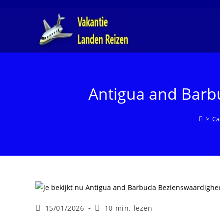
Ga
naar
inhoud
Antigua and Barb
>
Ca
Laatste
Leestijd:
15/01/2026
10 min. lezen
wijziging