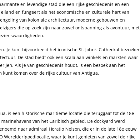
charmante en levendige stad die een rijke geschiedenis en een
 eiland en fungeert als het economische en culturele hart van
 mengeling van koloniale architectuur, moderne gebouwen en
eizigers die op zoek zijn naar zowel ontspanning als avontuur, met
 bezienswaardigheden.
en. Je kunt bijvoorbeeld het iconische St. John’s Cathedral bezoeken
tectuur. De stad biedt ook een scala aan winkels en markten waar
rijen. Als je van geschiedenis houdt, is een bezoek aan het
 kunt komen over de rijke cultuur van Antigua.
ua, is een historische maritieme locatie die teruggaat tot de 18e
e marinehavens van het Caribisch gebied. De dockyard werd
enoemd naar admiraal Horatio Nelson, die er in de late 18e eeuw
 Werelderfgoedlocatie, waar je kunt genieten van zowel de rijke