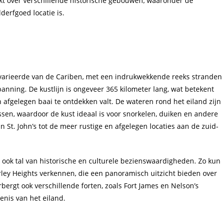
ikt over verschillende historische gebouwen, waaronder de
erfgoed locatie is.
varieerde van de Cariben, met een indrukwekkende reeks stranden
panning. De kustlijn is ongeveer 365 kilometer lang, wat betekent
n afgelegen baai te ontdekken valt. De wateren rond het eiland zijn
issen, waardoor de kust ideaal is voor snorkelen, duiken en andere
 St. John’s tot de meer rustige en afgelegen locaties aan de zuid-
r ook tal van historische en culturele bezienswaardigheden. Zo kun
rley Heights verkennen, die een panoramisch uitzicht bieden over
ergt ook verschillende forten, zoals Fort James en Nelson’s
enis van het eiland.