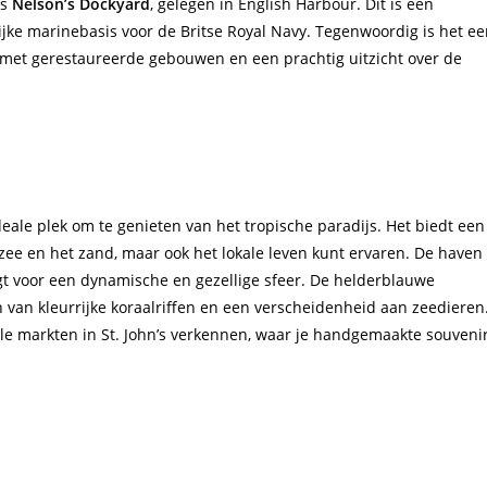
is
Nelson’s Dockyard
, gelegen in English Harbour. Dit is een
jke marinebasis voor de Britse Royal Navy. Tegenwoordig is het e
 met gerestaureerde gebouwen en een prachtig uitzicht over de
ideale plek om te genieten van het tropische paradijs. Het biedt een
zee en het zand, maar ook het lokale leven kunt ervaren. De haven
zorgt voor een dynamische en gezellige sfeer. De helderblauwe
 van kleurrijke koraalriffen en een verscheidenheid aan zeedieren
le markten in St. John’s verkennen, waar je handgemaakte souveni