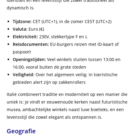
identiteit en een levensstijl die zowel traditioneel als
dynamisch is.
Tijdzone:
CET (UTC+1), in de zomer CEST (UTC+2)
Valuta:
Euro (€)
Elektriciteit:
230V, stekkertype F en L
Reisdocumenten:
EU‑burgers reizen met ID‑kaart of
paspoort
Openingstijden:
Veel winkels sluiten tussen 13:00 en
16:00, vooral buiten de grote steden
Veiligheid:
Over het algemeen veilig; in toeristische
gebieden alert zijn op zakkenrollers
Italië combineert traditie en moderniteit op een manier die
uniek is: je vindt er eeuwenoude kerken naast futuristische
musea, ambachtelijke winkels naast luxe boetieks, en een
levensstijl die zowel elegant als ontspannen is.
Geografie