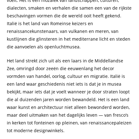
voelt. Het is een mozaïek van landschappen, culturen,
dialecten, smaken en verhalen die samen een van de rijkste
beschavingen vormen die de wereld ooit heeft gekend.
Italië is het land van Romeinse keizers en
renaissancekunstenaars, van vulkanen en meren, van
kustlijnen die glinsteren in het mediterrane licht en steden
die aanvoelen als openluchtmusea.
Het land strekt zich uit als een laars in de Middellandse
Zee, omringd door zeeën die eeuwenlang het decor
vormden van handel, oorlog, cultuur en migratie. Italië is
een land waar geschiedenis niet iets is dat je in musea
bekijkt, maar iets dat je voelt wanneer je door straten loopt
die al duizenden jaren worden bewandeld. Het is een land
waar kunst en architectuur niet alleen bewonderd worden,
maar deel uitmaken van het dagelijks leven — van fresco’s
in kerken tot fonteinen op pleinen, van renaissancepaleizen
tot moderne designwinkels.