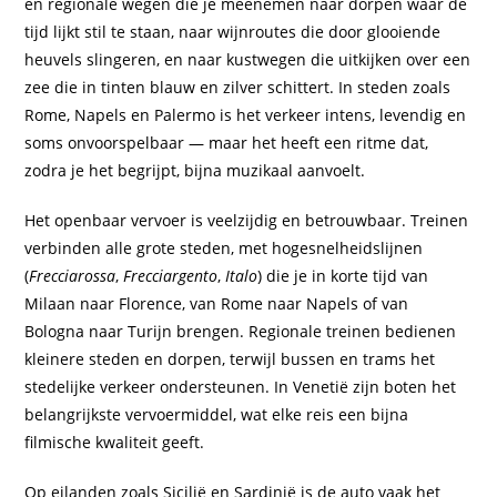
en regionale wegen die je meenemen naar dorpen waar de
tijd lijkt stil te staan, naar wijnroutes die door glooiende
heuvels slingeren, en naar kustwegen die uitkijken over een
zee die in tinten blauw en zilver schittert. In steden zoals
Rome, Napels en Palermo is het verkeer intens, levendig en
soms onvoorspelbaar — maar het heeft een ritme dat,
zodra je het begrijpt, bijna muzikaal aanvoelt.
Het openbaar vervoer is veelzijdig en betrouwbaar. Treinen
verbinden alle grote steden, met hogesnelheidslijnen
(
Frecciarossa
,
Frecciargento
,
Italo
) die je in korte tijd van
Milaan naar Florence, van Rome naar Napels of van
Bologna naar Turijn brengen. Regionale treinen bedienen
kleinere steden en dorpen, terwijl bussen en trams het
stedelijke verkeer ondersteunen. In Venetië zijn boten het
belangrijkste vervoermiddel, wat elke reis een bijna
filmische kwaliteit geeft.
Op eilanden zoals Sicilië en Sardinië is de auto vaak het