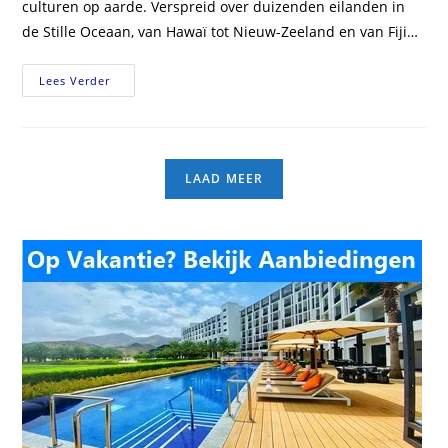
culturen op aarde. Verspreid over duizenden eilanden in
de Stille Oceaan, van Hawaï tot Nieuw-Zeeland en van Fiji…
Wat
Lees Verder
Zijn
Oceanische
Culturen?
Tradities
En
Verbondenheid
LAAD MEER