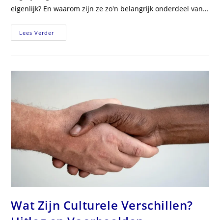
eigenlijk? En waarom zijn ze zo'n belangrijk onderdeel van…
Wat
Lees Verder
Zijn
Tradities
In
Een
Cultuur?
Betekenis
En
Voorbeelden
Wat Zijn Culturele Verschillen?