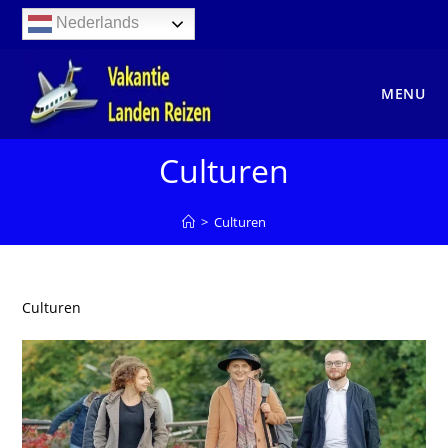
Ga
Nederlands
naar
inhoud
MENU
Culturen
>
Culturen
Culturen