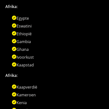
Afrika:
Egypte
Eswatini
Ethiopië
Gambia
Ghana
Ivoorkust
Kaapstad
Afrika:
Kaapverdië
Kameroen
Kenia