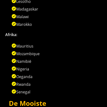
Lesotho
Madagaskar
Malawi
Marokko
Afrika:
Mauritius
Mozambique
Namibië
Nigeria
Oeganda
Rwanda
Senegal
De Mooiste