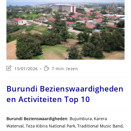
Laatste
Leestijd:
15/01/2026
7 min. lezen
wijziging
in
bericht:
Burundi Bezienswaardigheden
en Activiteiten Top 10
Burundi Bezienswaardigheden
: Bujumbura, Karera
Waterval, Teza Kibira National Park, Traditional Music Band,