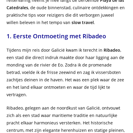
reiservaring neemt je mee langs de beroemde
Playa de las
Catedrales
, de oude binnenstad, culinaire ontdekkingen en
praktische tips voor reizigers die dit verborgen juweel
willen beleven in het tempo van
slow travel
.
1. Eerste Ontmoeting met Ribadeo
Tijdens mijn reis door Galicië kwam ik terecht in
Ribadeo
,
een stad die direct indruk maakte door haar ligging aan de
monding van de rivier de Eo. Zodra ik de promenade
betrad, voelde ik de frisse zeewind en zag ik vissersboten
zachtjes deinen in de haven. Het was een plek waar de zee
en het land elkaar ontmoeten en waar de tijd lijkt te
vertragen.
Ribadeo, gelegen aan de noordkust van Galicië, ontvouwt
zich als een stad waar maritieme traditie en natuurlijke
pracht elkaar harmonieus versterken. Het historische
centrum, met zijn elegante herenhuizen en statige pleinen,