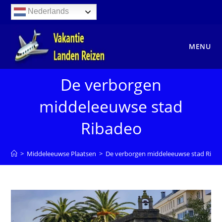
Ga
Nederlands
naar
inhoud
MENU
De verborgen
middeleeuwse stad
Ribadeo
>
Middeleeuwse Plaatsen
>
De verborgen middeleeuwse stad Riba