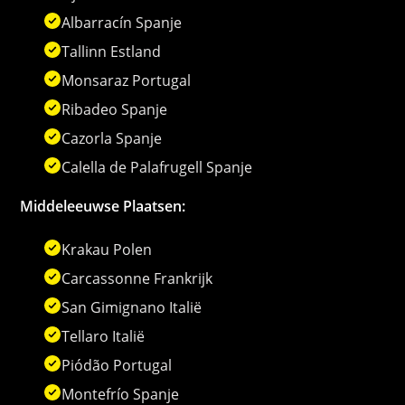
Albarracín Spanje
Tallinn Estland
Monsaraz Portugal
Ribadeo Spanje
Cazorla Spanje
Calella de Palafrugell Spanje
Middeleeuwse Plaatsen:
Krakau Polen
Carcassonne Frankrijk
San Gimignano Italië
Tellaro Italië
Piódão Portugal
Montefrío Spanje