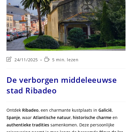
Laatste
Leestijd:
24/11/2025
5 min. lezen
wijziging
in
bericht:
De verborgen middeleeuwse
stad Ribadeo
Ontdek
Ribadeo
, een charmante kustplaats in
Galicië
,
Spanje
, waar
Atlantische natuur
,
historische charme
en
authentieke tradities
samenkomen. Deze persoonlijke