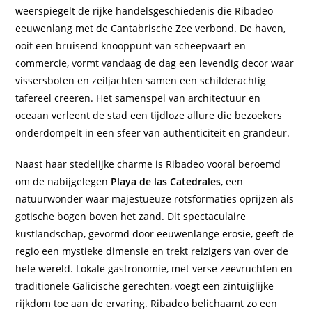
weerspiegelt de rijke handelsgeschiedenis die Ribadeo
eeuwenlang met de Cantabrische Zee verbond. De haven,
ooit een bruisend knooppunt van scheepvaart en
commercie, vormt vandaag de dag een levendig decor waar
vissersboten en zeiljachten samen een schilderachtig
tafereel creëren. Het samenspel van architectuur en
oceaan verleent de stad een tijdloze allure die bezoekers
onderdompelt in een sfeer van authenticiteit en grandeur.
Naast haar stedelijke charme is Ribadeo vooral beroemd
om de nabijgelegen
Playa de las Catedrales
, een
natuurwonder waar majestueuze rotsformaties oprijzen als
gotische bogen boven het zand. Dit spectaculaire
kustlandschap, gevormd door eeuwenlange erosie, geeft de
regio een mystieke dimensie en trekt reizigers van over de
hele wereld. Lokale gastronomie, met verse zeevruchten en
traditionele Galicische gerechten, voegt een zintuiglijke
rijkdom toe aan de ervaring. Ribadeo belichaamt zo een