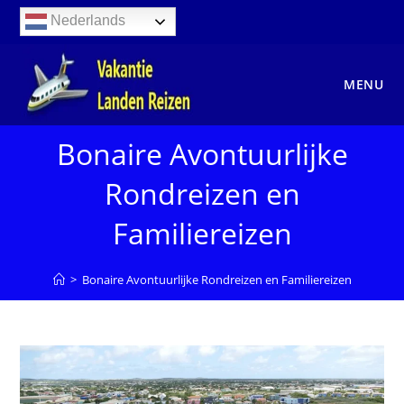
Ga
Nederlands
naar
inhoud
MENU
Bonaire Avontuurlijke
Rondreizen en
Familiereizen
>
Bonaire Avontuurlijke Rondreizen en Familiereizen