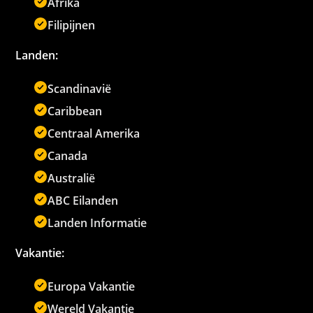
Afrika
Filipijnen
Landen:
Scandinavië
Caribbean
Centraal Amerika
Canada
Australië
ABC Eilanden
Landen Informatie
Vakantie:
Europa Vakantie
Wereld Vakantie