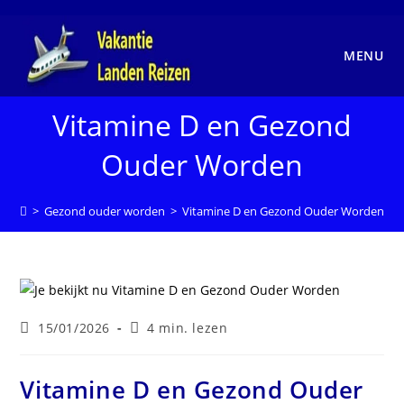
Ga
naar
inhoud
MENU
Vitamine D en Gezond
Ouder Worden
>
Gezond ouder worden
>
Vitamine D en Gezond Ouder Worden
Laatste
Leestijd:
15/01/2026
4 min. lezen
wijziging
in
bericht:
Vitamine D en Gezond Ouder