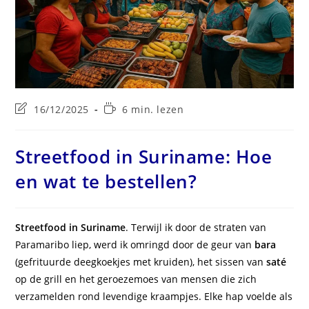
Laatste
Leestijd:
16/12/2025
6 min. lezen
wijziging
in
bericht:
Streetfood in Suriname: Hoe
en wat te bestellen?
Streetfood in Suriname
. Terwijl ik door de straten van
Paramaribo liep, werd ik omringd door de geur van
bara
(gefrituurde deegkoekjes met kruiden), het sissen van
saté
op de grill en het geroezemoes van mensen die zich
verzamelden rond levendige kraampjes. Elke hap voelde als