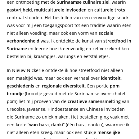
een ontmoeting met de
Surinaamse culinaire ziel
, waarin
gastvrijheid
,
multiculturele invloeden
en
culturele trots
centraal stonden. Het bestellen van een eenvoudige snack
was voor mij een toegangspoort tot een traditie waarin eten
niet alleen voeding, maar ook een vorm van
sociale
verbondenheid
was. Ik ontdekte de kunst van
streetfood in
Suriname
en leerde hoe ik eenvoudig en zelfverzekerd kon
bestellen bij kraampjes, warungs en eetstalletjes.
In Nieuw-Nickerie ontdekte ik hoe streetfood niet alleen
een maaltijd was, maar ook een verhaal over
identiteit
,
geschiedenis
en
regionale diversiteit
. Een portie
pom
broodje
(broodje gevuld met de Surinaamse ovenschotel
pom) liet mij proeven van de
creatieve samensmelting
van
Creoolse, Javaanse, Hindoestaanse en Chinese invloeden
die Suriname zo uniek maken. Het bestellen ging vaak met
een korte “
wan bara, danki
” (één bara, dank u), waarmee ik
niet alleen eten kreeg, maar ook een stukje
menselijke