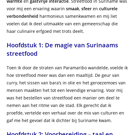
warmte
en
gastvrije interactie
. Streetfood in Suriname was
voor mij een ervaring waarin
smaak
,
sfeer
en
culturele
verbondenheid
harmonieus samenkwamen en mij liet
voelen dat ik deel uitmaakte van een gemeenschap die
haar culinaire erfgoed met trots deelt.
Hoofdstuk 1: De magie van Surinaams
streetfood
Toen ik door de straten van Paramaribo wandelde, voelde ik
hoe streetfood meer was dan een maaltijd. De geur van
curry, het sissen van bara’s in olie en het geroezemoes van
mensen maakten het tot een levendige ervaring. Voor mij
was het bestellen van streetfood een manier om deel te
nemen aan het ritme van de stad. Elk gerecht dat ik
proefde, vertelde een verhaal over de mix van culturen en
gaf me het gevoel dat ik dichter bij Suriname kwam.
Hoofdstuk 2: Voorbereiding – taal en