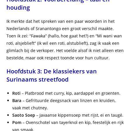
houding
Ik merkte dat het spreken van een paar woorden in het
Nederlands of Sranantongo een groot verschil maakte.
Toen ik zei: “Fawaka” (hallo, hoe gaat het?) en “Mi wani wan
roti, alsjeblieft” (ik wil een roti, alstublieft), zag ik vaak een
glimlach bij de verkoper. Het voelde alsof ik niet alleen eten
bestelde, maar ook respect toonde voor hun cultuur.
Hoofdstuk 3: De klassiekers van
Surinaams streetfood
Roti
– Platbrood met curry, kip, aardappel en groenten.
Bara
– Gefrituurde deegsnack van linzen en kruiden,
vaak met chutney.
Saoto Soep
– Javaanse kippensoep met rijst, ei en taugé.
Pom
– Ovenschotel van tayerknol en kip, feestelijk en rijk
van smaak.