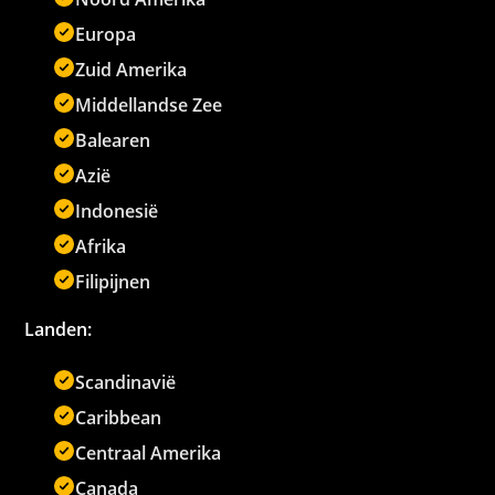
Europa
Zuid Amerika
Middellandse Zee
Balearen
Azië
Indonesië
Afrika
Filipijnen
Landen:
Scandinavië
Caribbean
Centraal Amerika
Canada