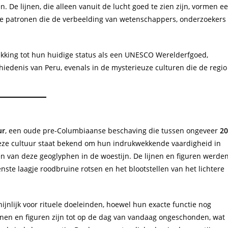
 De lijnen, die alleen vanuit de lucht goed te zien zijn, vormen e
he patronen die de verbeelding van wetenschappers, onderzoekers
kking tot hun huidige status als een UNESCO Werelderfgoed,
hiedenis van Peru, evenals in de mysterieuze culturen die de regio
ur
, een oude pre-Columbiaanse beschaving die tussen ongeveer
20
Deze cultuur staat bekend om hun indrukwekkende vaardigheid in
en van deze geoglyphen in de woestijn. De lijnen en figuren werde
ste laagje roodbruine rotsen en het blootstellen van het lichtere
ijnlijk voor rituele doeleinden, hoewel hun exacte functie nog
jnen en figuren zijn tot op de dag van vandaag ongeschonden, wat