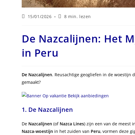
Laatste
Leestijd:
15/01/2026
8 min. lezen
wijziging
in
bericht:
De Nazcalijnen: Het 
in Peru
De Nazcalijnen
. Reusachtige geogliefen in de woestijn d
gemaakt?
1.
De Nazcalijnen
De
Nazcalijnen
(of
Nazca Lines
) zijn een van de meest 
Nazca-woestijn
in het zuiden van
Peru
, vormen deze gi