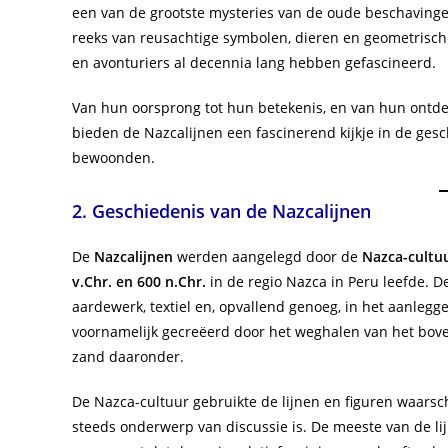
een van de grootste mysteries van de oude beschavingen.
reeks van reusachtige symbolen, dieren en geometrisc
en avonturiers al decennia lang hebben gefascineerd.
Van hun oorsprong tot hun betekenis, en van hun ontde
bieden de Nazcalijnen een fascinerend kijkje in de gesc
bewoonden.
2. Geschiedenis van de Nazcalijnen
De
Nazcalijnen
werden aangelegd door de
Nazca-cultu
v.Chr. en 600 n.Chr.
in de regio Nazca in Peru leefde. 
aardewerk, textiel en, opvallend genoeg, in het aanlegg
voornamelijk gecreëerd door het weghalen van het boven
zand daaronder.
De Nazca-cultuur gebruikte de lijnen en figuren waarsch
steeds onderwerp van discussie is. De meeste van de li