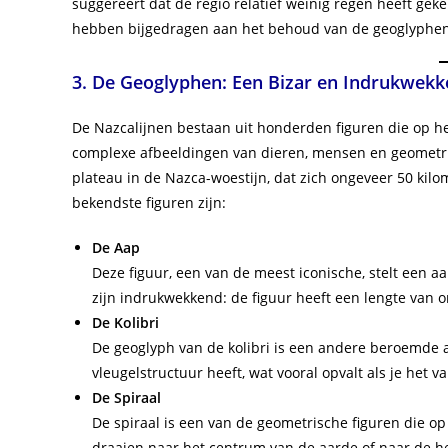
suggereert dat de regio relatief weinig regen heeft ge
hebben bijgedragen aan het behoud van de geoglyphe
3. De Geoglyphen: Een Bizar en Indrukwekk
De Nazcalijnen bestaan uit honderden figuren die op het
complexe afbeeldingen van dieren, mensen en geometris
plateau in de Nazca-woestijn, dat zich ongeveer 50 kil
bekendste figuren zijn:
De Aap
Deze figuur, een van de meest iconische, stelt een a
zijn indrukwekkend: de figuur heeft een lengte van 
De Kolibri
De geoglyph van de kolibri is een andere beroemde a
vleugelstructuur heeft, wat vooral opvalt als je het va
De Spiraal
De spiraal is een van de geometrische figuren die op d
draaien naar het centrum van de aarde of naar de he