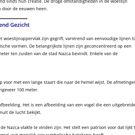
kend sinds hun creatie. De droge omstandigheden in de woestijn
n door de eeuwen heen.
end Gezicht
 woestijnoppervlak zijn gegrift, variërend van eenvoudige lijnen t
che vormen. De belangrijkste lijnen zijn geconcentreerd op een
ometer ten zuiden van de stad Nazca bevindt. Enkele van de
ap voor met een lange staart die naar de hemel wijst. De afmetinge
ongeveer 100 meter.
fbeelding. Het is een afbeelding van een vogel die een uitgebreid
nuit de lucht bekijkt.
e Nazca-vlakte te vinden zijn. Het stelt een patroon voor dat lijkt 
mel, wat mogelijk een symbolische betekenis heeft.