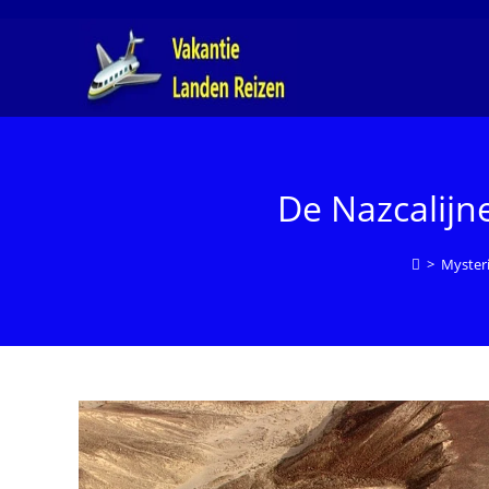
Ga
naar
inhoud
De Nazcalijn
>
Myster