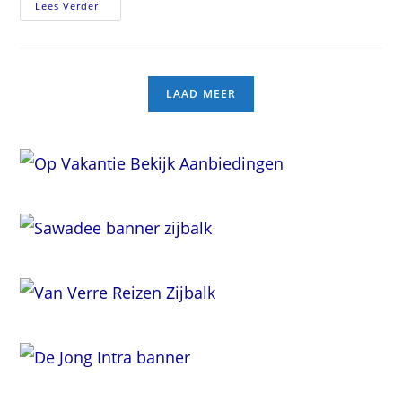
Varosha
Lees Verder
–
De
Spookstad
Waar
De
Toekomst
Ophield
LAAD MEER