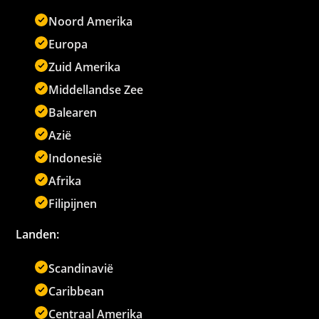
Noord Amerika
Europa
Zuid Amerika
Middellandse Zee
Balearen
Azië
Indonesië
Afrika
Filipijnen
Landen:
Scandinavië
Caribbean
Centraal Amerika