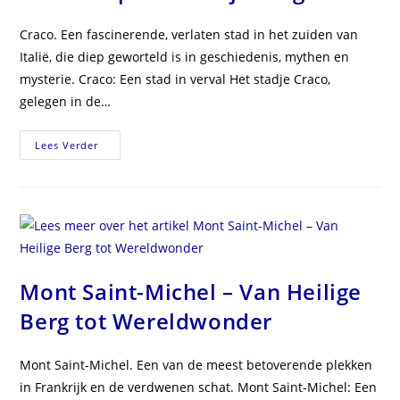
Craco. Een fascinerende, verlaten stad in het zuiden van
Italië, die diep geworteld is in geschiedenis, mythen en
mysterie. Craco: Een stad in verval Het stadje Craco,
gelegen in de…
Craco
Lees Verder
–
De
Stad
Op
Een
Steile
Heuveltop
Die
De
Tijd
Vergat
Mont Saint-Michel – Van Heilige
Berg tot Wereldwonder
Mont Saint-Michel. Een van de meest betoverende plekken
in Frankrijk en de verdwenen schat. Mont Saint-Michel: Een