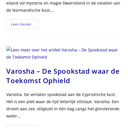
eiland vol mysterie en magie Dwarrelend in de nevelen van
de Normandische kust,…
Mont
Lees Verder
Saint-
Michel
–
Van
Heilige
Berg
Tot
Wereldwonder
Varosha – De Spookstad waar de
Toekomst Ophield
Varosha. De verlaten spookstad aan de Cypriotische kust.
Het is een plek waar de tijd letterlijk stilstaat. Varosha: Een
droom aan zee, stilgezet in één dag Langs het glinsterende
water…