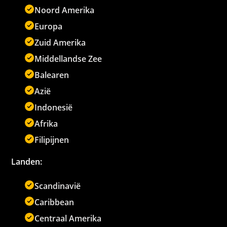
Noord Amerika
Europa
Zuid Amerika
Middellandse Zee
Balearen
Azië
Indonesië
Afrika
Filipijnen
Landen:
Scandinavië
Caribbean
Centraal Amerika