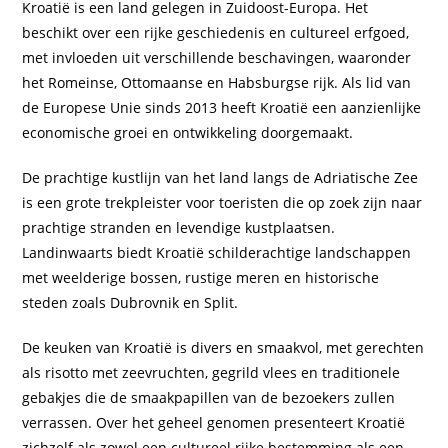
Kroatië is een land gelegen in Zuidoost-Europa. Het
beschikt over een rijke geschiedenis en cultureel erfgoed,
met invloeden uit verschillende beschavingen, waaronder
het Romeinse, Ottomaanse en Habsburgse rijk. Als lid van
de Europese Unie sinds 2013 heeft Kroatië een aanzienlijke
economische groei en ontwikkeling doorgemaakt.
De prachtige kustlijn van het land langs de Adriatische Zee
is een grote trekpleister voor toeristen die op zoek zijn naar
prachtige stranden en levendige kustplaatsen.
Landinwaarts biedt Kroatië schilderachtige landschappen
met weelderige bossen, rustige meren en historische
steden zoals Dubrovnik en Split.
De keuken van Kroatië is divers en smaakvol, met gerechten
als risotto met zeevruchten, gegrild vlees en traditionele
gebakjes die de smaakpapillen van de bezoekers zullen
verrassen. Over het geheel genomen presenteert Kroatië
zichzelf als zowel een cultureel rijke bestemming als een