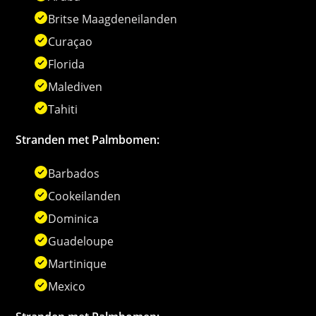
Britse Maagdeneilanden
Curaçao
Florida
Malediven
Tahiti
Stranden met Palmbomen:
Barbados
Cookeilanden
Dominica
Guadeloupe
Martinique
Mexico